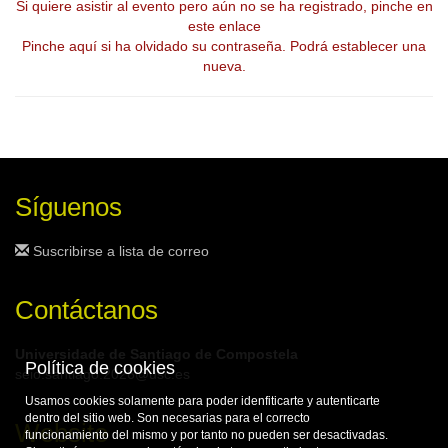
Si quiere asistir al evento pero aún no se ha registrado, pinche en
este enlace
Pinche aquí si ha olvidado su contraseña. Podrá establecer una
nueva.
Síguenos
Suscribirse a lista de correo
Contáctanos
Universidade de Santiago de Compostela
Política de cookies
seio.santiago.2026@usc.es
Usamos cookies solamente para poder idenfiticarte y autenticarte
dentro del sitio web. Son necesarias para el correcto
Website
funcionamiento del mismo y por tanto no pueden ser desactivadas.