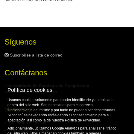
Síguenos
Suscribirse a lista de correo
Contáctanos
Universidade de Santiago de Compostela
Política de cookies
seio.santiago.2026@usc.es
Usamos cookies solamente para poder idenfiticarte y autenticarte
dentro del sitio web. Son necesarias para el correcto
Website
funcionamiento del mismo y por tanto no pueden ser desactivadas.
Si continúas navegando estás dando tu consentimiento para su
aceptación, así como la de nuestra
Política de Privacidad
.
Condiciones de uso
Adicionalmente, utilizamos Google Analytics para analizar el tráfico
Política de privacidad
del sitio web. Ellos almacenan cookies también, y puedes