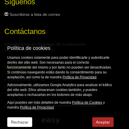
Síguenos
Suscribirse a lista de correo
Contáctanos
Universidade de Santiago de Compostela
Política de cookies
seio.santiago.2026@usc.es
Usamos cookies solamente para poder idenfiticarte y autenticarte
dentro del sitio web. Son necesarias para el correcto
Website
funcionamiento del mismo y por tanto no pueden ser desactivadas.
Si continúas navegando estás dando tu consentimiento para su
aceptación, así como la de nuestra
Política de Privacidad
.
Condiciones de uso
Adicionalmente, utilizamos Google Analytics para analizar el tráfico
Política de privacidad
del sitio web. Ellos almacenan cookies también, y puedes
aceptarlas o rechazarlas en los botones de más abajo.
Aquí puedes ver más detalles de nuestra
Política de Cookies
y
© 2026 SEIO2026. Todos los derechos reservados
nuestra
Política de Privacidad
.
Rechazar
Aceptar