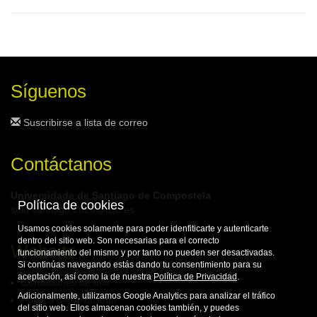
Síguenos
Suscribirse a lista de correo
Contáctanos
Universidade de Santiago de Compostela
Política de cookies
seio.santiago.2026@usc.es
Usamos cookies solamente para poder idenfiticarte y autenticarte
dentro del sitio web. Son necesarias para el correcto
Website
funcionamiento del mismo y por tanto no pueden ser desactivadas.
Si continúas navegando estás dando tu consentimiento para su
aceptación, así como la de nuestra
Política de Privacidad
.
Condiciones de uso
Adicionalmente, utilizamos Google Analytics para analizar el tráfico
Política de privacidad
del sitio web. Ellos almacenan cookies también, y puedes